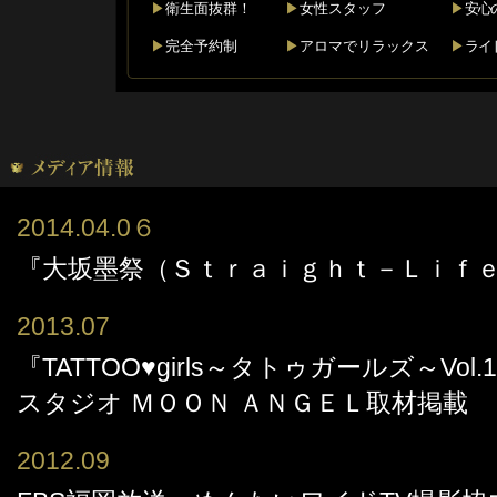
▶︎
衛生面抜群！
▶︎
女性スタッフ
▶︎
安心
▶︎
完全予約制
▶︎
アロマでリラックス
▶︎
ライ
2014.04.0６
『大坂墨祭（Ｓｔｒａｉｇｈｔ－Ｌｉｆ
2013.07
『TATTOO♥girls～タトゥガールズ～Vo
スタジオ ＭＯＯＮ ＡＮＧＥＬ取材掲載
2012.09