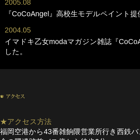
2005.08
『CoCoAngel』高校生モデルペイント提
2004.05
イマドキ乙女modaマガジン雑誌『CoCo
した。
★アクセス方法
福岡空港から43番雑餉隈営業所行き西鉄バ